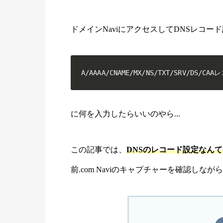
ドメインNaviにアクセスしてDNSレコ
A/AAAA/CNAME/MX/NS/TXT/SRV/DS/CA
に何を入力したらいいのやら...
この記事では、
DNSのレコード設定なん
前.com Naviのキャプチャーを確認しな