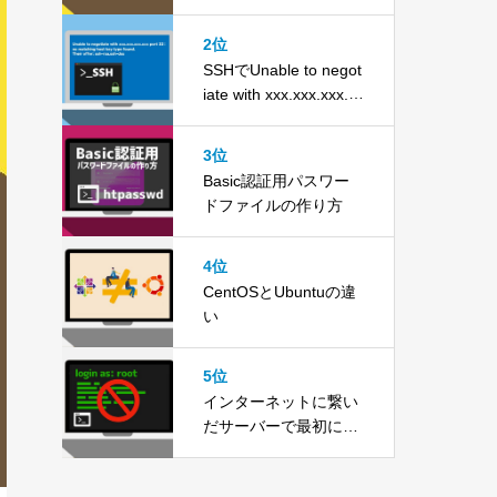
2位
SSHでUnable to negot
iate with xxx.xxx.xxx.xx
xと表示されて接続で
きない時の対処法
3位
Basic認証用パスワー
ドファイルの作り方
4位
CentOSとUbuntuの違
い
5位
インターネットに繋い
だサーバーで最初にや
らなければならない設
定