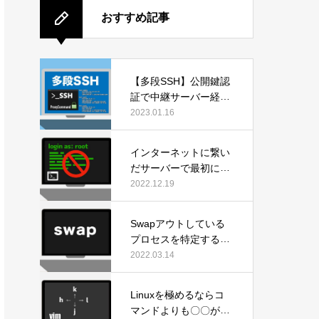
おすすめ記事
【多段SSH】公開鍵認
証で中継サーバー経由
のログインが簡単！
2023.01.16
インターネットに繋い
だサーバーで最初にや
らなければならない設
2022.12.19
定
Swapアウトしている
プロセスを特定する方
法
2022.03.14
Linuxを極めるならコ
マンドよりも〇〇が先