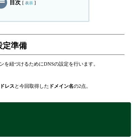
目次
[
]
表示
設定準備
ンを紐づけるためにDNSの設定を行います。
アドレス
と今回取得した
ドメイン名
の2点。