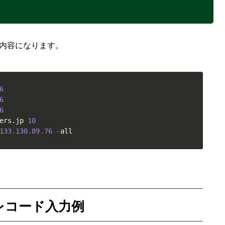
内容になります。
6
6
6
ers
.
jp 
10
133.130
.89
.76
~
all
レコード入力例