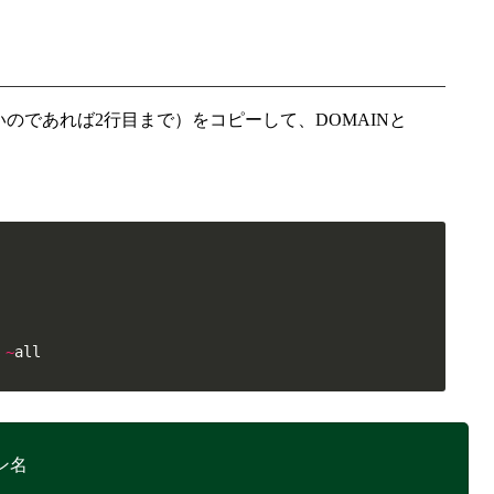
のであれば2行目まで）をコピーして、DOMAINと
 
~
all
ン名