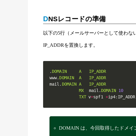
DNSレコードの準備
以下の5行（メールサーバーとして使わない
IP_ADDRを置換します。
.
DOMAIN
A
IP_ADDR
www
.
DOMAIN
A
IP_ADDR
mail
.
DOMAIN
A
IP_ADDR
MX
  mail
.
DOMAIN
10
TXT
	v
=
spf1 
+
ip4
:
IP_ADDR
DOMAIN は、今回取得したドメイ