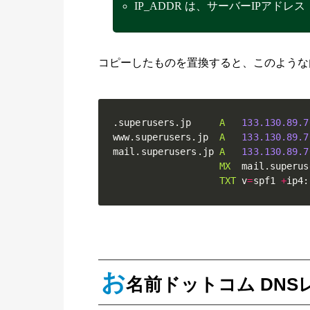
IP_ADDR は、サーバーIPアドレス
コピーしたものを置換すると、このような
.
superusers
.
jp     
A
133.130
.89
.7
www
.
superusers
.
jp  
A
133.130
.89
.7
mail
.
superusers
.
jp 
A
133.130
.89
.7
MX
  mail
.
superus
TXT
 v
=
spf1 
+
ip4
:
お
名前ドットコム DNS