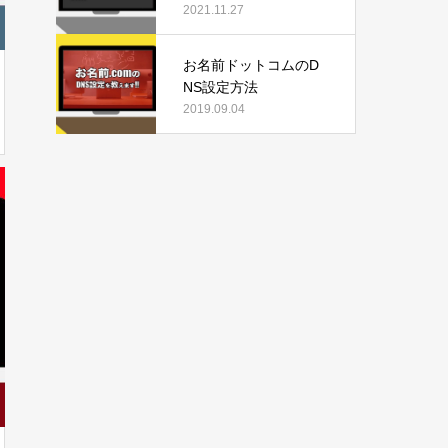
だ!!
2021.11.27
お名前ドットコムのD
NS設定方法
2019.09.04