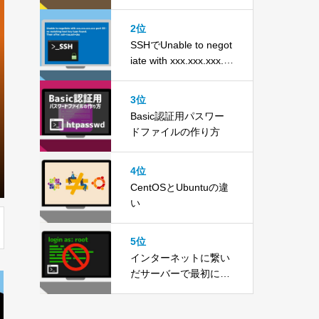
2位
SSHでUnable to negot
iate with xxx.xxx.xxx.xx
xと表示されて接続で
きない時の対処法
3位
Basic認証用パスワー
ドファイルの作り方
4位
CentOSとUbuntuの違
い
5位
インターネットに繋い
だサーバーで最初にや
らなければならない設
定