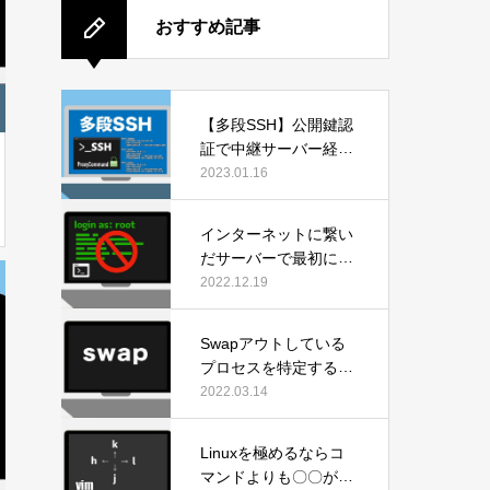
おすすめ記事
【多段SSH】公開鍵認
証で中継サーバー経由
のログインが簡単！
2023.01.16
インターネットに繋い
だサーバーで最初にや
らなければならない設
2022.12.19
定
Swapアウトしている
プロセスを特定する方
法
2022.03.14
Linuxを極めるならコ
マンドよりも〇〇が先